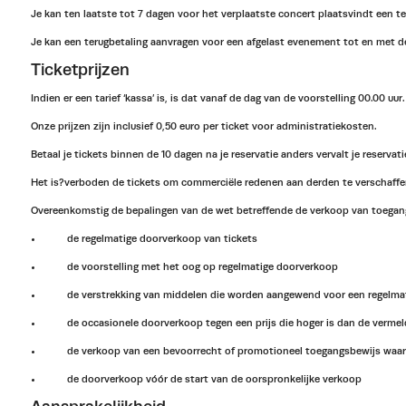
Je kan ten laatste tot 7 dagen voor het verplaatste concert plaatsvindt een t
Je kan een terugbetaling aanvragen voor een afgelast evenement tot en met 
Ticketprijzen
Indien er een tarief ‘kassa’ is, is dat vanaf de dag van de voorstelling 00.00 uu
Onze prijzen zijn inclusief 0,50 euro per ticket voor administratiekosten.
Betaal je tickets binnen de 10 dagen na je reservatie anders vervalt je reservati
Het is?verboden de tickets om commerciële redenen aan derden te verschaffen.
Overeenkomstig de bepalingen van de wet betreffende de verkoop van toegangs
de regelmatige doorverkoop van tickets
de voorstelling met het oog op regelmatige doorverkoop
de verstrekking van middelen die worden aangewend voor een regelma
de occasionele doorverkoop tegen een prijs die hoger is dan de vermel
de verkoop van een bevoorrecht of promotioneel toegangsbewijs waarv
de doorverkoop vóór de start van de oorspronkelijke verkoop