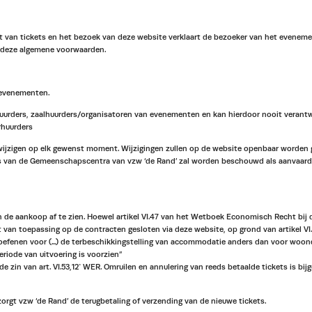
van tickets en het bezoek van deze website verklaart de bezoeker van het evenement
t deze algemene voorwaarden.
/evenementen.
uurders, zaalhuurders/organisatoren van evenementen en kan hierdoor nooit verantwoo
rhuurders
ijzigen op elk gewenst moment. Wijzigingen zullen op de website openbaar worden g
tes van de Gemeenschapscentra van vzw ‘de Rand’ zal worden beschouwd als aanvaard
van de aankoop af te zien. Hoewel artikel VI.47 van het Wetboek Economisch Recht bij
van toepassing op de contracten gesloten via deze website, op grond van artikel VI.5
itoefenen voor (...) de terbeschikkingstelling van accommodatie anders dan voor woo
riode van uitvoering is voorzien”
de zin van art. VI.53,12° WER. Omruilen en annulering van reeds betaalde tickets is bij
zorgt vzw ‘de Rand’ de terugbetaling of verzending van de nieuwe tickets.