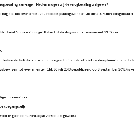
erugbetaling aanvragen. Nadien mogen wij de terugbetaling weigeren.?
de dag dat het evenement zou hebben plaatsgevonden. Je tickets zullen terugbetaal
r. Het tarief ‘voorverkoop’ geldt dan tot de dag voor het evenement 23.59 uur.
e.
 Indien de tickets niet werden aangeschaft via de officiële verkoopkanalen, dan be
bewijzen tot evenementen (dd. 30 juli 2013 gepubliceerd op 6 september 2013) is v
tige doorverkoop.
de toegangsprijs
oor er geen oorspronkelijke verkoop is geweest